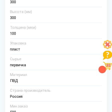
300
Высота (мм)
300
Толщина (мкм)
100
Упаковка
пласт
Сырье
первичка
Материал
ПВД
Страна производитель
Россия
Мин.заказ