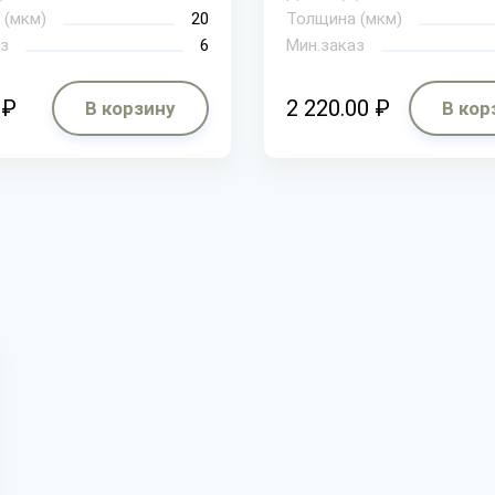
 (мкм)
20
Толщина (мкм)
з
6
Мин.заказ
 ₽
2 220.00 ₽
В корзину
В кор