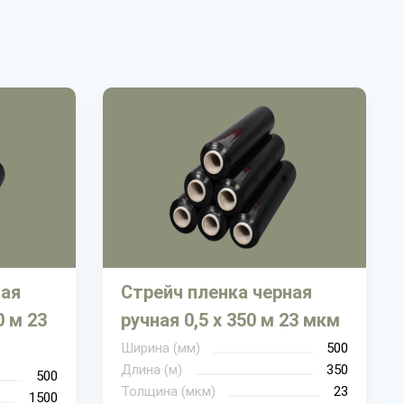
ная
Стрейч пленка черная
0 м 23
ручная 0,5 х 350 м 23 мкм
Ширина (мм)
500
Длина (м)
350
500
Толщина (мкм)
23
1500