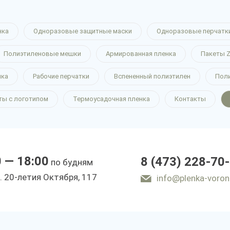
нка
Одноразовые защитные маски
Одноразовые перчатк
Полиэтиленовые мешки
Армированная пленка
Пакеты Z
нка
Рабочие перчатки
Вспененный полиэтилен
Пол
ты с логотипом
Термоусадочная пленка
Контакты
0 — 18:00
8 (473) 228-70
по будням
. 20-летия Октября, 117
info@plenka-voron