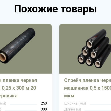
Похожие товары
ч пленка черная
Стрейч пленка чер
 0,25 х 300 м 20
машинная 0,5 х 150
ервичка
мкм
(мм)
250
Ширина (мм)
)
300
Длина (м)