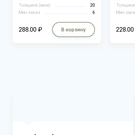
Толщина (мкм)
20
Толщина
Мин.заказ
6
Мин.зака
288.00 ₽
228.00
В корзину