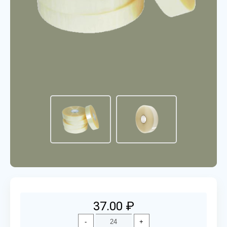
37.00 ₽
-
+