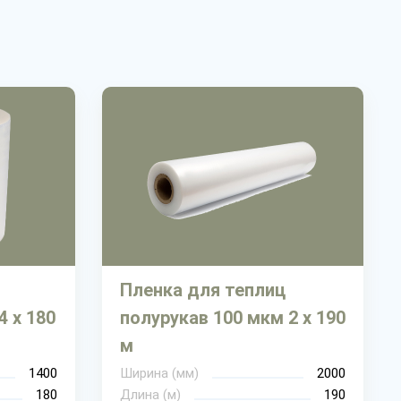
Пленка для теплиц
4 х 180
полурукав 100 мкм 2 х 190
м
1400
Ширина (мм)
2000
180
Длина (м)
190