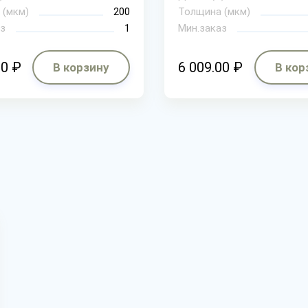
 (мкм)
200
Толщина (мкм)
з
1
Мин.заказ
30 ₽
6 009.00 ₽
В корзину
В кор