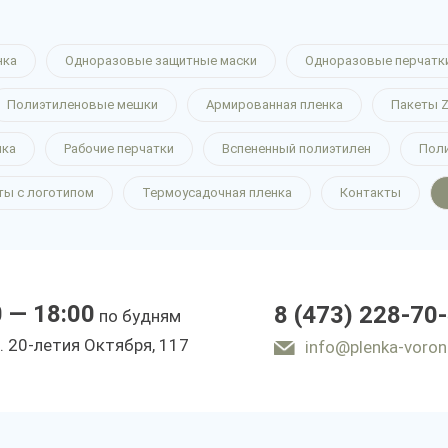
нка
Одноразовые защитные маски
Одноразовые перчатк
Полиэтиленовые мешки
Армированная пленка
Пакеты Z
нка
Рабочие перчатки
Вспененный полиэтилен
Пол
ты с логотипом
Термоусадочная пленка
Контакты
0 — 18:00
8 (473) 228-70
по будням
. 20-летия Октября, 117
info@plenka-voron