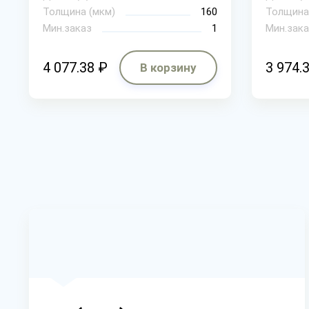
Толщина (мкм)
160
Толщина
Мин.заказ
1
Мин.зака
4 077.38 ₽
3 974.
В корзину