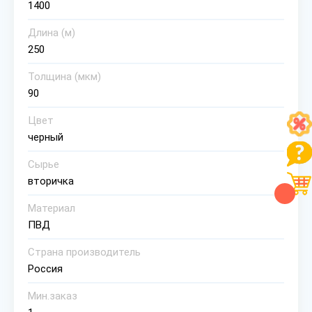
1400
Длина (м)
250
Толщина (мкм)
90
Цвет
черный
Сырье
вторичка
Материал
ПВД
Страна производитель
Россия
Мин.заказ