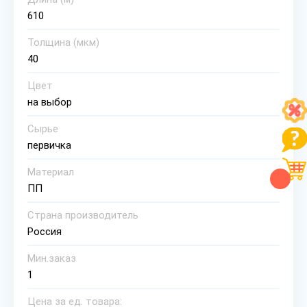
610
Толщина (мкм)
40
Цвет
на выбор
Сырье
первичка
Материал
ПП
Страна производитель
Россия
Мин.заказ
1
Цена за ед. товара: