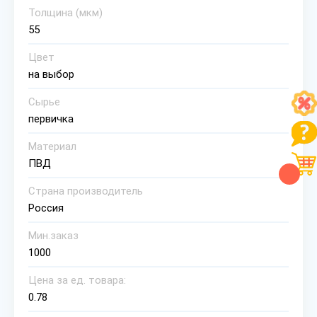
Толщина (мкм)
55
Цвет
на выбор
Сырье
первичка
Материал
ПВД
Страна производитель
Россия
Мин.заказ
1000
Цена за ед. товара:
0.78