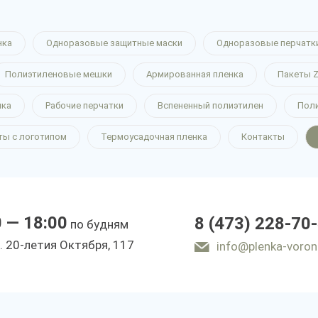
нка
Одноразовые защитные маски
Одноразовые перчатк
Полиэтиленовые мешки
Армированная пленка
Пакеты Z
нка
Рабочие перчатки
Вспененный полиэтилен
Пол
ты с логотипом
Термоусадочная пленка
Контакты
0 — 18:00
8 (473) 228-70
по будням
. 20-летия Октября, 117
info@plenka-voron