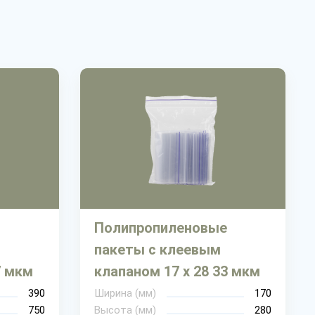
Полипропиленовые
пакеты с клеевым
7 мкм
клапаном 17 х 28 33 мкм
390
Ширина (мм)
170
750
Высота (мм)
280