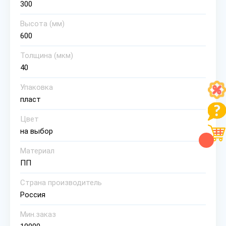
300
Высота (мм)
600
Толщина (мкм)
40
Упаковка
пласт
Цвет
на выбор
Материал
ПП
Страна производитель
Россия
Мин.заказ