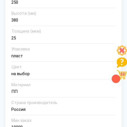
250
Высота (мм)
380
Толщина (мкм)
25
Упаковка
пласт
Цвет
на выбор
Материал
ПП
Страна производитель
Россия
Мин.заказ