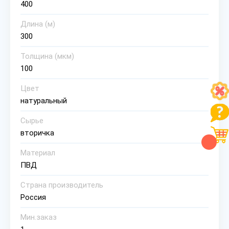
400
Длина (м)
300
Толщина (мкм)
100
Цвет
натуральный
Сырье
вторичка
Материал
ПВД
Страна производитель
Россия
Мин.заказ