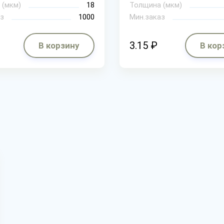
 (мкм)
18
Толщина (мкм)
з
1000
Мин.заказ
3.15 ₽
В корзину
В кор