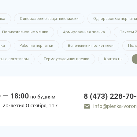
нка
Одноразовые защитные маски
Одноразовые перчатк
Полиэтиленовые мешки
Армированная пленка
Пакеты Z
нка
Рабочие перчатки
Вспененный полиэтилен
Пол
ты с логотипом
Термоусадочная пленка
Контакты
0 — 18:00
8 (473) 228-70
по будням
. 20-летия Октября, 117
info@plenka-voron