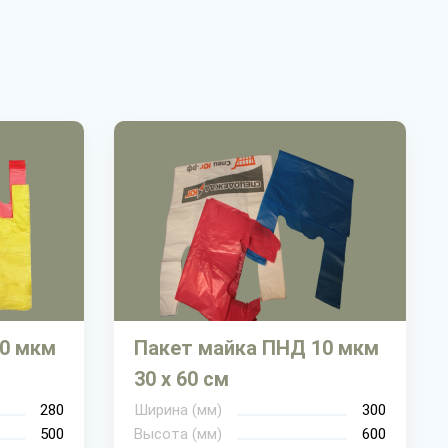
20 мкм
Пакет майка ПНД 10 мкм
30 х 60 см
280
Ширина (мм)
300
500
Высота (мм)
600