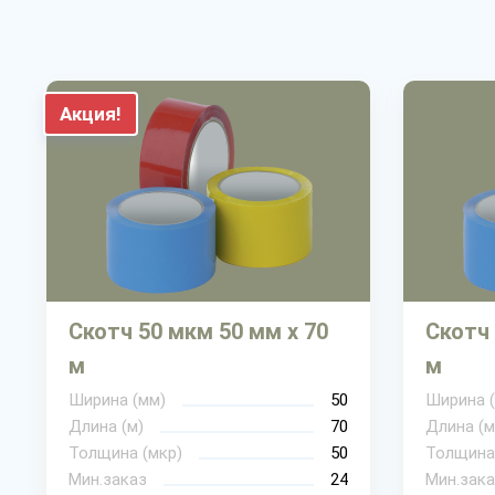
Акция!
Скотч 50 мкм 50 мм х 70
Скотч 
м
м
Ширина (мм)
50
Ширина 
Длина (м)
70
Длина (м
Толщина (мкр)
50
Толщина
Мин.заказ
24
Мин.зака