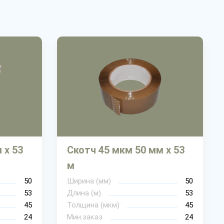
 х 53
Скотч 45 мкм 50 мм х 53
м
50
Ширина (мм)
50
53
Длина (м)
53
45
Толщина (мкм)
45
24
Мин.заказ
24