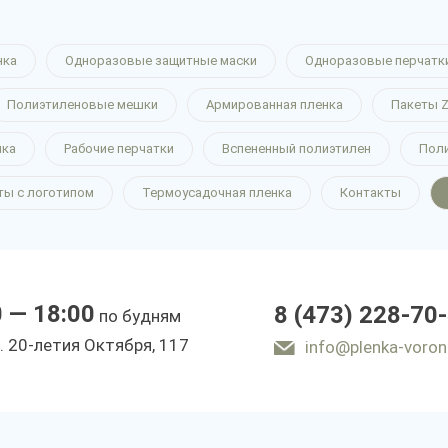
нка
Одноразовые защитные маски
Одноразовые перчатк
Полиэтиленовые мешки
Армированная пленка
Пакеты Z
нка
Рабочие перчатки
Вспененный полиэтилен
Пол
ты с логотипом
Термоусадочная пленка
Контакты
0 — 18:00
8 (473) 228-70
по будням
. 20-летия Октября, 117
info@plenka-voron