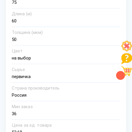
75
Длина (м)
60
Толщина (мкм)
50
Цвет
на выбор
Сырье
первичка
Страна производитель
Россия
Мин.заказ
36
Цена за ед. товара: