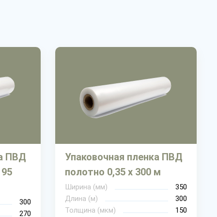
а ПВД
Упаковочная пленка ПВД
 95
полотно 0,35 х 300 м
Ширина (мм)
350
Длина (м)
300
300
Толщина (мкм)
150
270