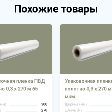
Похожие товары
вочная пленка ПВД
Упаковочная пленк
о 0,3 х 270 м 65
полотно 0,3 х 270 м
мкм
(мм)
300
Ширина (мм)
)
270
Длина (м)