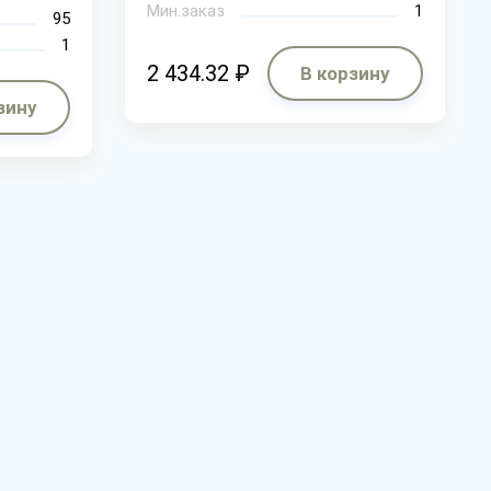
Мин.заказ
1
95
1
2 434.32 ₽
В корзину
зину