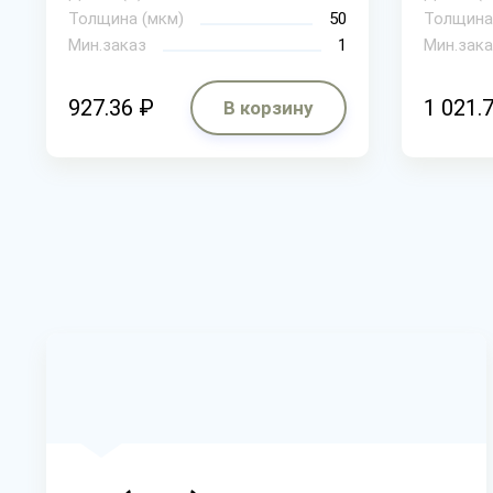
Толщина (мкм)
50
Толщина
Мин.заказ
1
Мин.зака
927.36 ₽
1 021.
В корзину