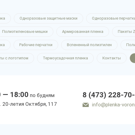
нка
Одноразовые защитные маски
Одноразовые перчатк
Полиэтиленовые мешки
Армированная пленка
Пакеты Z
нка
Рабочие перчатки
Вспененный полиэтилен
Пол
ты с логотипом
Термоусадочная пленка
Контакты
0 — 18:00
8 (473) 228-70
по будням
. 20-летия Октября, 117
info@plenka-voron