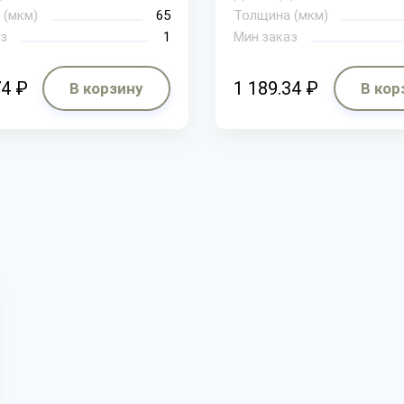
 (мкм)
65
Толщина (мкм)
з
1
Мин.заказ
74 ₽
1 189.34 ₽
В корзину
В кор