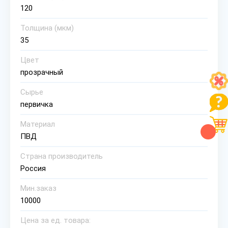
120
Толщина (мкм)
35
Цвет
прозрачный
Сырье
первичка
Материал
ПВД
Страна производитель
Россия
Мин.заказ
10000
Цена за ед. товара: