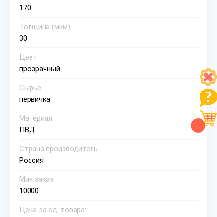
170
Толщина (мкм)
30
Цвет
прозрачный
Сырье
первичка
Материал
ПВД
Страна производитель
Россия
Мин.заказ
10000
Цена за ед. товара: