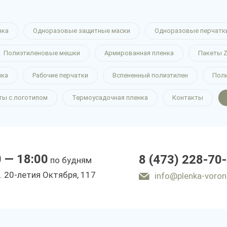
нка
Одноразовые защитные маски
Одноразовые перчатк
Полиэтиленовые мешки
Армированная пленка
Пакеты Z
нка
Рабочие перчатки
Вспененный полиэтилен
Пол
ты с логотипом
Термоусадочная пленка
Контакты
0 — 18:00
8 (473) 228-70
по будням
. 20-летия Октября, 117
info@plenka-voron