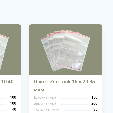
 10 40
Пакет Zip-Lock 15 х 20 35
мкм
100
Ширина (мм)
150
100
Высота (мм)
200
40
Толщина (мкм)
35