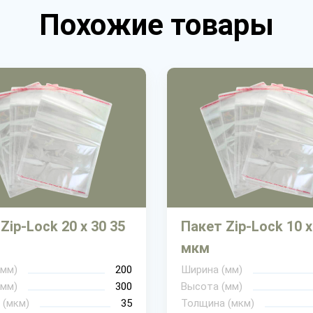
Похожие товары
Zip-Lock 20 х 30 35
Пакет Zip-Lock 10 х
мкм
(мм)
200
Ширина (мм)
(мм)
300
Высота (мм)
 (мкм)
35
Толщина (мкм)