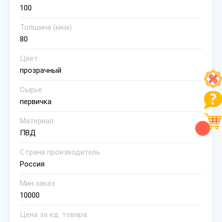
100
Толщина (мкм)
80
Цвет
прозрачный
Сырье
первичка
Материал
ПВД
Страна производитель
Россия
Мин.заказ
10000
Цена за ед. товара: