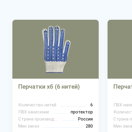
Перчатки хб (6 нитей)
Перчат
Количество нитей
6
ПВХ нан
ПВХ нанесение
протектор
Количес
Страна производитель
Россия
Мин.заказ
280
Мин.зака