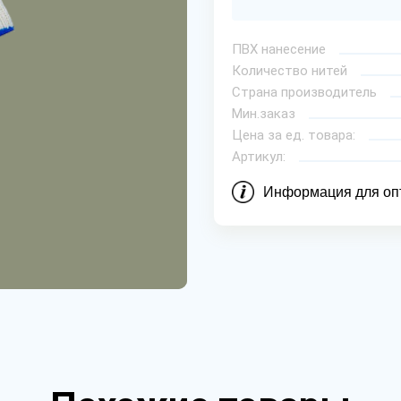
ПВХ нанесение
Количество нитей
Страна производитель
Мин.заказ
Цена за ед. товара:
Артикул:
Информация для оп