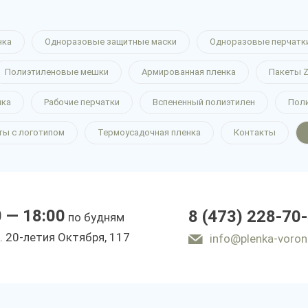
нка
Одноразовые защитные маски
Одноразовые перчатк
Полиэтиленовые мешки
Армированная пленка
Пакеты Z
нка
Рабочие перчатки
Вспененный полиэтилен
Пол
ты с логотипом
Термоусадочная пленка
Контакты
0 — 18:00
8 (473) 228-70
по будням
. 20-летия Октября, 117
info@plenka-voron