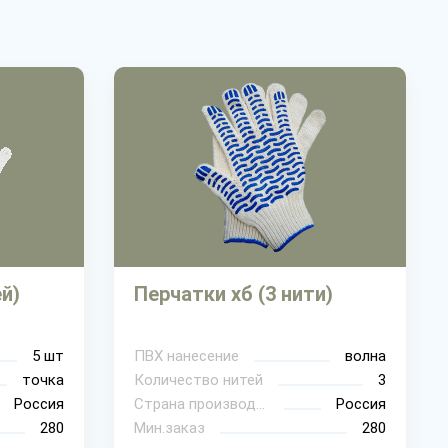
ей)
Перчатки хб (3 нити)
5 шт
ПВХ нанесение
волна
точка
Количество нитей
3
Россия
Страна производитель
Россия
280
Мин.заказ
280