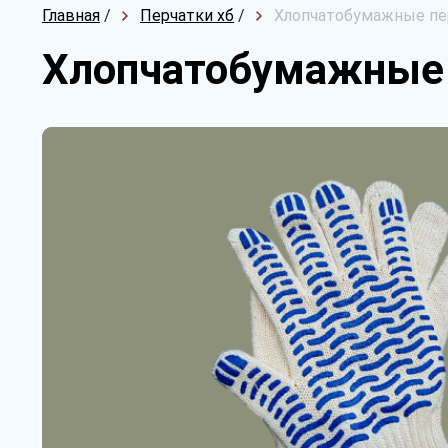
Главная
/
Перчатки хб
/
Хлопчатобумажные пер
Хлопчатобумажные п