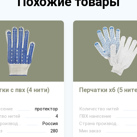
Похожие товары
ки с пвх (4 нити)
Перчатки хб (5 нит
есение
протектор
Количество нитей
тво нитей
4
ПВХ нанесение
Страна производитель
Россия
Страна производитель
з
280
Мин.заказ