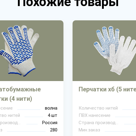
Похожие товары
атобумажные
Перчатки хб (5 нит
ки (4 нити)
есение
волна
Количество нитей
тво нитей
4 шт
ПВХ нанесение
Страна производитель
Россия
Страна производитель
з
280
Мин.заказ