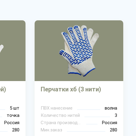
ей)
Перчатки хб (3 нити)
5 шт
ПВХ нанесение
волна
точка
Количество нитей
3
Россия
Страна производитель
Россия
280
Мин.заказ
280