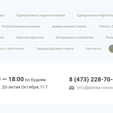
нка
Одноразовые защитные маски
Одноразовые перчатк
Полиэтиленовые мешки
Армированная пленка
Пакеты Z
нка
Рабочие перчатки
Вспененный полиэтилен
Пол
ты с логотипом
Термоусадочная пленка
Контакты
0 — 18:00
8 (473) 228-70
по будням
. 20-летия Октября, 117
info@plenka-voron