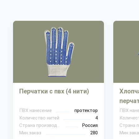
Перчатки с пвх (4 нити)
Хлопч
перчат
ПВХ нанесение
протектор
ПВХ нан
Количество нитей
4
Количес
Страна производитель
Россия
Мин.заказ
280
Мин.зака