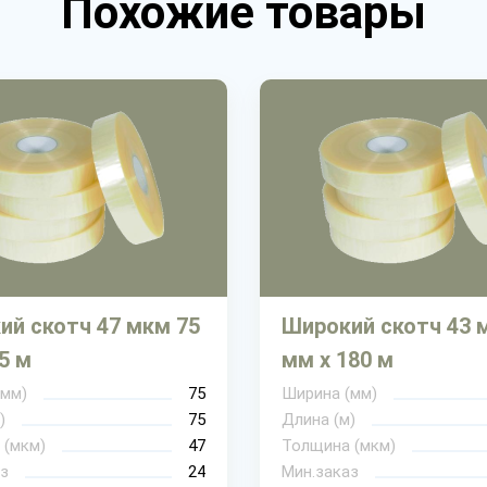
Похожие товары
ий скотч 47 мкм 75
Широкий скотч 43 
5 м
мм х 180 м
(мм)
75
Ширина (мм)
)
75
Длина (м)
 (мкм)
47
Толщина (мкм)
з
24
Мин.заказ