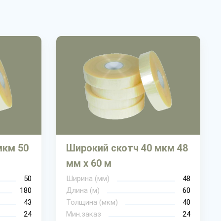
мкм 50
Широкий скотч 40 мкм 48
мм х 60 м
50
Ширина (мм)
48
180
Длина (м)
60
43
Толщина (мкм)
40
24
Мин.заказ
24