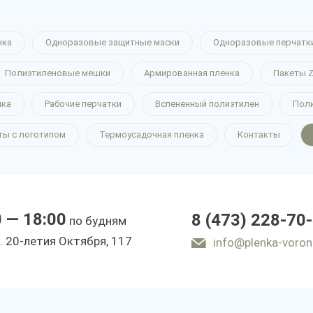
нка
Одноразовые защитные маски
Одноразовые перчатк
Полиэтиленовые мешки
Армированная пленка
Пакеты Z
нка
Рабочие перчатки
Вспененный полиэтилен
Пол
ты с логотипом
Термоусадочная пленка
Контакты
0 — 18:00
8 (473) 228-70
по будням
. 20-летия Октября, 117
info@plenka-voron