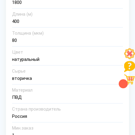
1800
Длина (м)
400
Толщина (мкм)
80
Цвет
натуральный
Сырье
вторичка
Материал
ПВД
Страна производитель
Россия
Мин.заказ