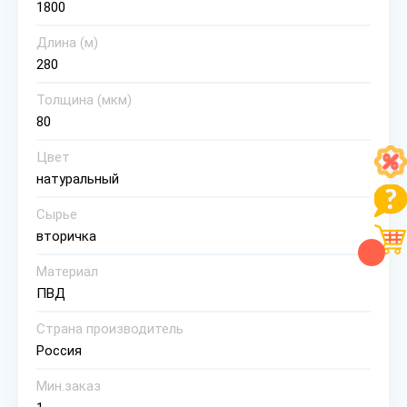
1800
Длина (м)
280
Толщина (мкм)
80
Цвет
натуральный
Сырье
вторичка
Материал
ПВД
Страна производитель
Россия
Мин.заказ