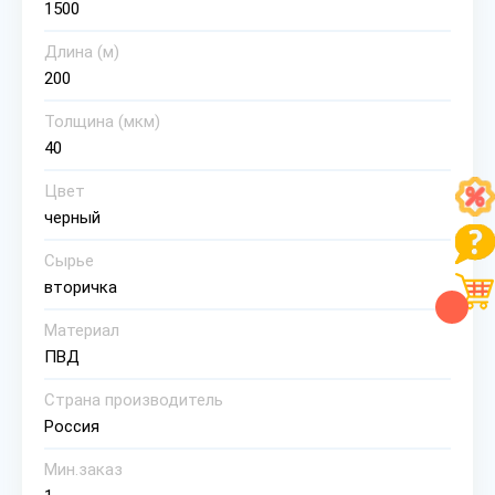
1500
Длина (м)
200
Толщина (мкм)
40
Цвет
черный
Сырье
вторичка
Материал
ПВД
Страна производитель
Россия
Мин.заказ