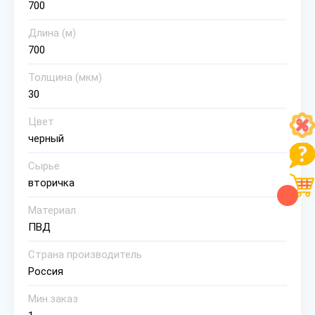
700
Длина (м)
700
Толщина (мкм)
30
Цвет
черный
Сырье
вторичка
Материал
ПВД
Страна производитель
Россия
Мин.заказ