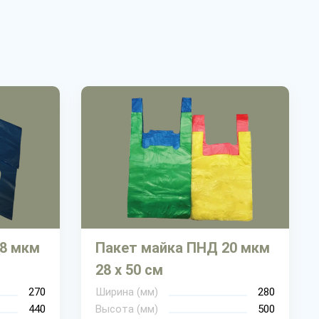
18 мкм
Пакет майка ПНД 20 мкм
28 х 50 см
270
Ширина (мм)
280
440
Высота (мм)
500