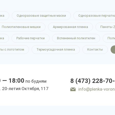
нка
Одноразовые защитные маски
Одноразовые перчатк
Полиэтиленовые мешки
Армированная пленка
Пакеты Z
нка
Рабочие перчатки
Вспененный полиэтилен
Пол
ты с логотипом
Термоусадочная пленка
Контакты
0 — 18:00
8 (473) 228-70
по будням
. 20-летия Октября, 117
info@plenka-voron