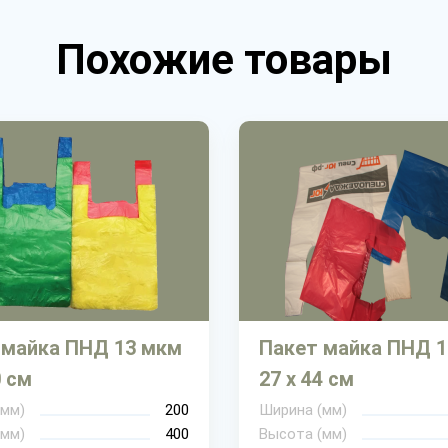
Похожие товары
 майка ПНД 13 мкм
Пакет майка ПНД 
0 см
27 х 44 см
(мм)
200
Ширина (мм)
(мм)
400
Высота (мм)