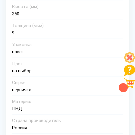
Высота (мм)
350
Толщина (мкм)
9
Упаковка
пласт
Цвет
на выбор
Сырье
первичка
Материал
ПНД
Страна производитель
Россия