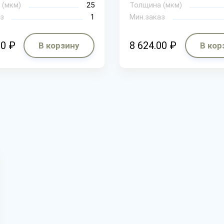
 (мкм)
25
Толщина (мкм)
з
1
Мин.заказ
00 ₽
8 624.00 ₽
В корзину
В кор