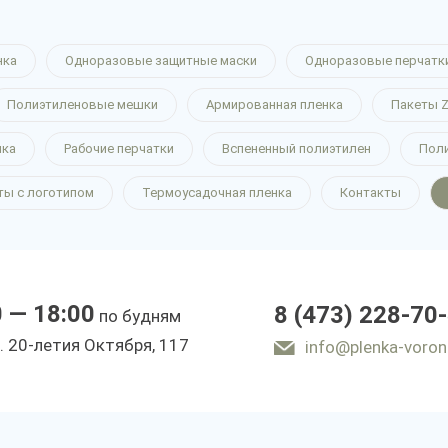
нка
Одноразовые защитные маски
Одноразовые перчатк
Полиэтиленовые мешки
Армированная пленка
Пакеты Z
нка
Рабочие перчатки
Вспененный полиэтилен
Пол
ты с логотипом
Термоусадочная пленка
Контакты
0 — 18:00
8 (473) 228-70
по будням
. 20-летия Октября, 117
info@plenka-voron