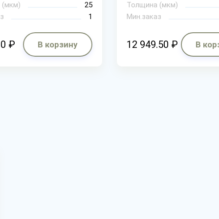
 (мкм)
25
Толщина (мкм)
з
1
Мин.заказ
00 ₽
12 949.50 ₽
В корзину
В кор