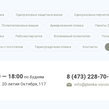
нка
Одноразовые защитные маски
Одноразовые перчатк
Полиэтиленовые мешки
Армированная пленка
Пакеты Z
нка
Рабочие перчатки
Вспененный полиэтилен
Пол
ты с логотипом
Термоусадочная пленка
Контакты
0 — 18:00
8 (473) 228-70
по будням
. 20-летия Октября, 117
info@plenka-voron