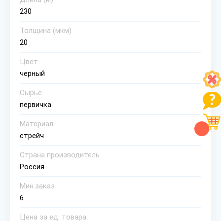
230
Толщина (мкм)
20
Цвет
черный
Сырье
первичка
Материал
стрейч
Страна производитель
Россия
Мин.заказ
6
Цена за ед. товара: