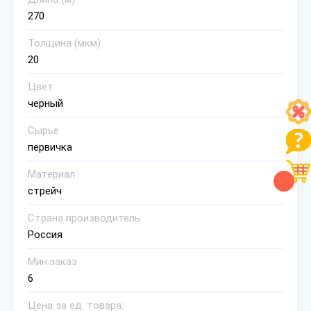
270
Толщина (мкм)
20
Цвет
черный
Сырье
первичка
Материал
стрейч
Страна производитель
Россия
Мин.заказ
6
Цена за ед. товара: