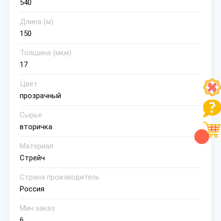
540
Длина (м)
150
Толщина (мкм)
17
Цвет
прозрачный
Сырье
вторичка
Материал
Стрейч
Страна производитель
Россия
Мин.заказ
6