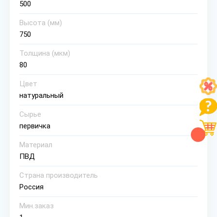
500
Высота (мм)
750
Толщина (мкм)
80
Цвет
натуральный
Сырье
первичка
Материал
ПВД
Страна производитель
Россия
Мин.заказ