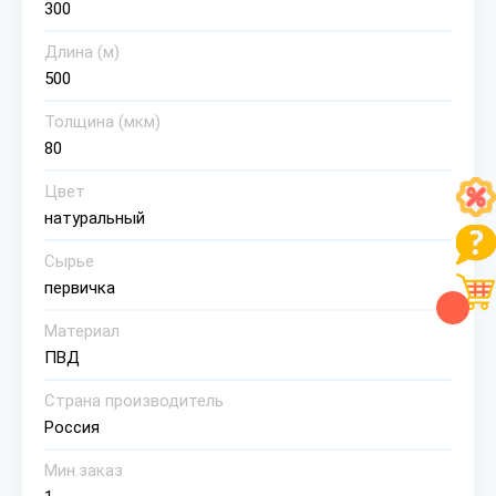
300
Длина (м)
500
Толщина (мкм)
80
Цвет
натуральный
Сырье
первичка
Материал
ПВД
Страна производитель
Россия
Мин.заказ