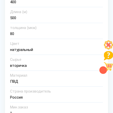
400
Длина (м)
500
толщина (мкм)
80
Цвет
натуральный
Сырье
вторичка
Материал
ПВД
Страна производитель
Россия
Мин.заказ