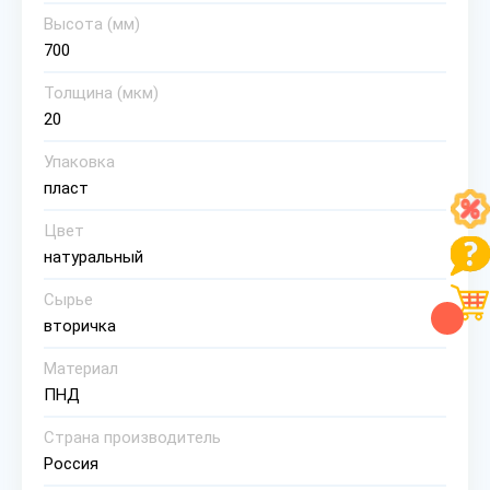
Высота (мм)
700
Толщина (мкм)
20
Упаковка
пласт
Цвет
натуральный
Сырье
вторичка
Материал
ПНД
Страна производитель
Россия