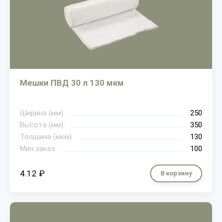
Мешки ПВД 30 л 130 мкм
Ширина (мм)
250
Высота (мм)
350
Толщина (мкм)
130
Мин.заказ
100
4.12 ₽
В корзину