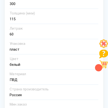
300
Толщина (мкм)
115
Литраж
60
Упаковка
пласт
Цвет
белый
Материал
ПВД
Страна производитель
Россия
Мин.заказ