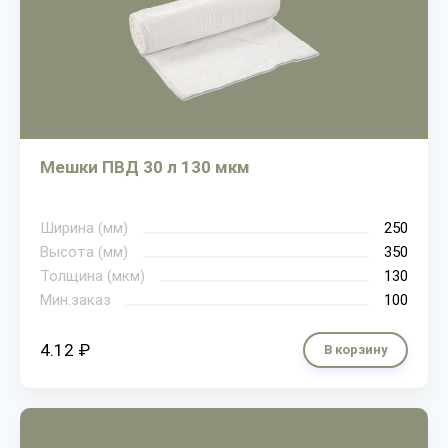
Мешки ПВД 30 л 130 мкм
Ширина (мм)
250
Высота (мм)
350
Толщина (мкм)
130
Мин.заказ
100
4.12 ₽
В корзину