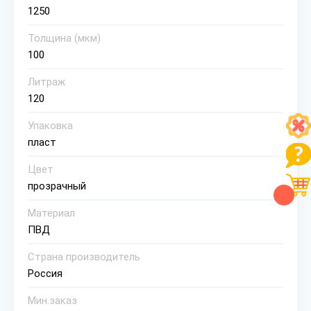
1250
Толщина (мкм)
100
Литраж
120
Упаковка
пласт
Цвет
прозрачный
Материал
ПВД
Страна производитель
Россия
Мин.заказ