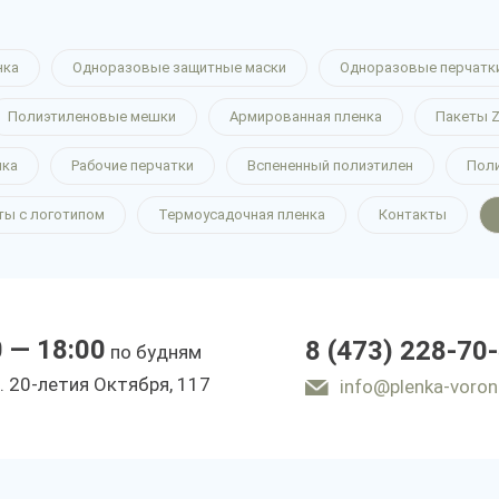
нка
Одноразовые защитные маски
Одноразовые перчатк
Полиэтиленовые мешки
Армированная пленка
Пакеты Z
нка
Рабочие перчатки
Вспененный полиэтилен
Пол
ты с логотипом
Термоусадочная пленка
Контакты
0 — 18:00
8 (473) 228-70
по будням
. 20-летия Октября, 117
info@plenka-voron