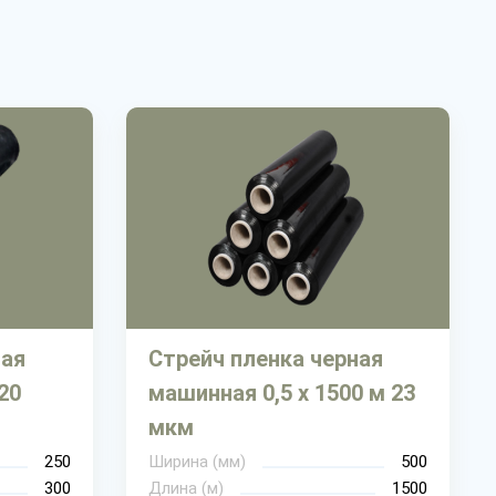
ная
Стрейч пленка черная
 20
машинная 0,5 х 1500 м 23
мкм
250
Ширина (мм)
500
300
Длина (м)
1500