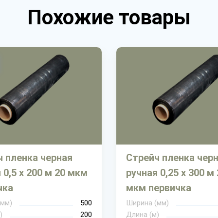
Похожие товары
ч пленка черная
Стрейч пленка чер
 0,5 х 200 м 20 мкм
ручная 0,25 х 300 м
чка
мкм первичка
(мм)
500
Ширина (мм)
)
200
Длина (м)