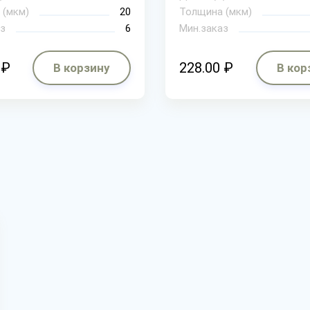
 (мкм)
20
Толщина (мкм)
з
6
Мин.заказ
 ₽
228.00 ₽
В корзину
В кор