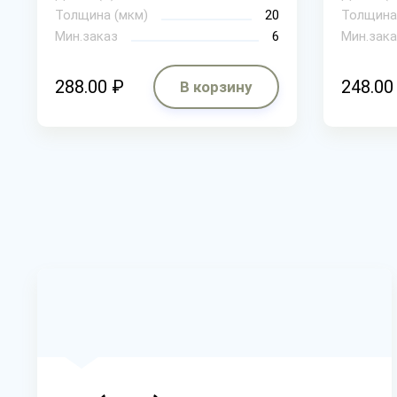
Толщина (мкм)
20
Толщина
Мин.заказ
6
Мин.зака
288.00 ₽
248.00
В корзину