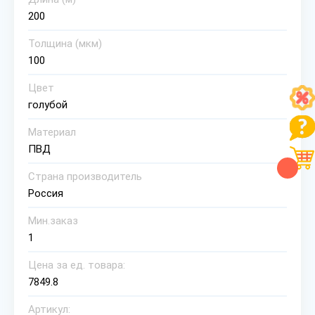
200
Толщина (мкм)
100
Цвет
голубой
Материал
ПВД
Страна производитель
Россия
Мин.заказ
1
Цена за ед. товара:
7849.8
Артикул: