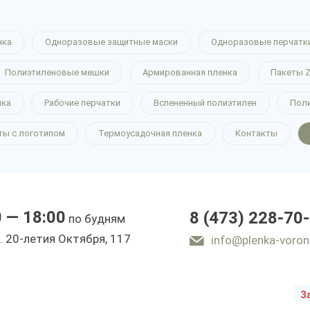
нка
Одноразовые защитные маски
Одноразовые перчатк
Полиэтиленовые мешки
Армированная пленка
Пакеты Z
а
нка
Рабочие перчатки
Вспененный полиэтилен
Пол
ты с логотипом
Термоусадочная пленка
Контакты
е
0 — 18:00
8 (473) 228-70
по будням
ы
. 20-летия Октября, 117
info@plenka-voron
З