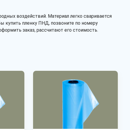
первичное
вторичное
иродных воздействий. Материал легко сваривается
бы купить пленку ПНД, позвоните по номеру
Тип
формить заказ, рассчитают его стоимость.
рукав
полурукав
полотно
Рассчитать