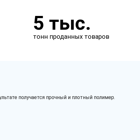
Укажите параметры
5 тыс.
Чтобы мы смогли рассчитать
стоимость товаров.
тонн проданных товаров
м
м
ультате получается прочный и плотный полимер.
мкм
Сырье