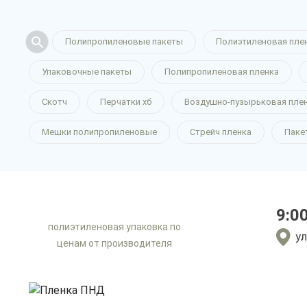
Полипропиленовые пакеты
Полиэтиленовая пле
Упаковочные пакеты
Полипропиленовая пленка
ПНД пленк
Скотч
Перчатки хб
Воздушно-пузырьковая пле
Мешки полипропиленовые
Стрейч пленка
Паке
в Воронеж
9:0
полиэтиленовая упаковка по
только приятные цен
ул
ценам от производителя