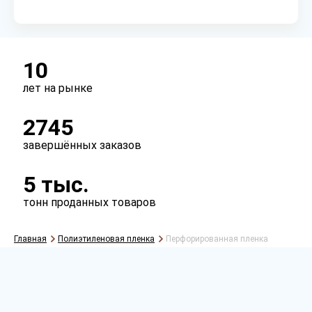
Сырье
первичное
вторичное
микс
10
лет на рынке
Тип
2745
рукав
полурукав
полотно
завершённых заказов
5 тыс.
тонн проданных товаров
Главная
Полиэтиленовая пленка
Перфорированная пленка