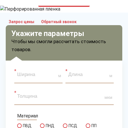
только приятные цены
Запрос цены
Обратный звонок
Укажите параметры
Чтобы мы смогли рассчитать стоимость
товаров.
м
м
мкм
Материал
ПВД
ПНД
ПСД
ПП