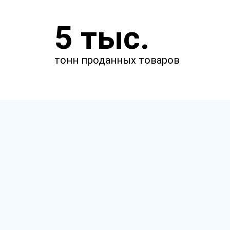
Укажите параметры
5 тыс.
Чтобы мы смогли рассчитать
стоимость товаров.
тонн проданных товаров
м
м
мкм
Сырье