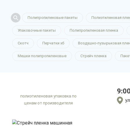
Полипропиленовые пакеты
Полиэтиленовая пле
Стрейч пле
Упаковочные пакеты
Полипропиленовая пленка
машинная
Скотч
Перчатки хб
Воздушно-пузырьковая пле
Мешки полипропиленовые
Стрейч пленка
Паке
в Воронеж
9:0
полиэтиленовая упаковка по
только приятные цен
ул
ценам от производителя