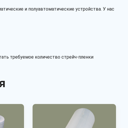
первичное
вторичное
атические и полуавтоматические устройства. У нас
тать требуемое количество стрейч-пленки
я
Рассчитать