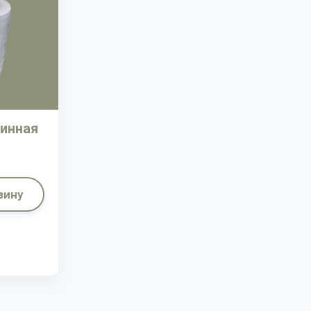
инная
зину