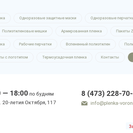
нка
Одноразовые защитные маски
Одноразовые перчатк
нка
Полиэтиленовые мешки
Армированная пленка
Пакеты Z
нка
Рабочие перчатки
Вспененный полиэтилен
Пол
ты с логотипом
Термоусадочная пленка
Контакты
е
0 — 18:00
8 (473) 228-70
по будням
ы
. 20-летия Октября, 117
info@plenka-voron
З